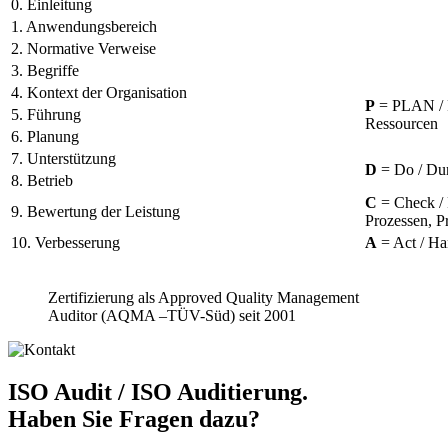
0. Einleitung
1. Anwendungsbereich
2. Normative Verweise
3. Begriffe
4. Kontext der Organisation
P
= PLAN / P
5. Führung
Ressourcen
6. Planung
7. Unterstützung
D
= Do / Dur
8. Betrieb
C
= Check /
9. Bewertung der Leistung
Prozessen, P
10. Verbesserung
A
= Act / Ha
Zertifizierung als Approved Quality Management
Auditor (AQMA –TÜV-Süd) seit 2001
ISO Audit / ISO Auditierung.
Haben Sie Fragen dazu?